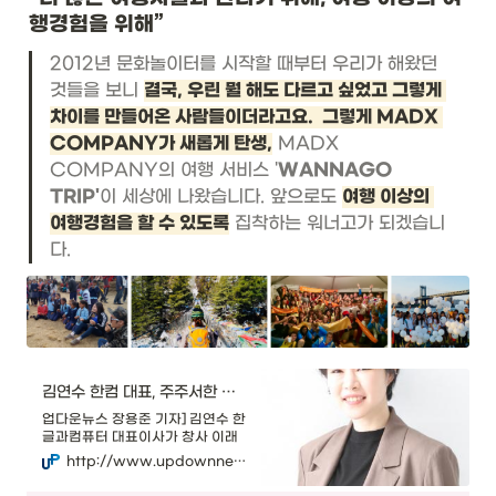
행경험을 위해”
2012년 문화놀이터를 시작할 때부터 우리가 해왔던 
것들을 보니
결국, 우린 뭘 해도 다르고 싶었고 그렇게 
차이를 만들어온 사람들이더라고요.  그렇게 MADX 
COMPANY가 새롭게 탄생,
MADX 
COMPANY의 여행 서비스 '
WANNAGO 
TRIP'
이 세상에 나왔습니다. 앞으로도 
여행 이상의 
여행경험을 할 수 있도록
집착하는 워너고가 되겠습니
다. 
김연수 한컴 대표, 주주서한 통해 '편리-다임 제시하는 서비스 기업' 비전 제시
업다운뉴스 장용준 기자] 김연수 한
글과컴퓨터 대표이사가 창사 이래
첫 주주서한을 통해 '편리-다임 제
http://www.updownnews.co.kr/news/articleView.html?idxno=237095
시하는 서비스 기업'이라는 경영 비
전을 제시하고 본격적인 경영 행보