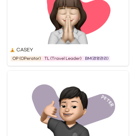
CASEY
OP (OPerator)
TL (Travel Leader)
BM(경영관리)