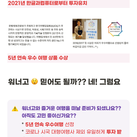
2021년 한글과컴퓨터로부터 투자유치 
에 나섰다.
5년 연속 우수 여행 상품 수상
워너고 
 믿어도 될까?? 네! 그럼요

워너고와 즐거운 여행을 떠날 준비가 되셨나요?? 
아직도 고민 중이신가요??
* 
5년 연속 우수여행
 선정
* 
코로나 시국 대형여행사 제외 유일하게 
투자 받