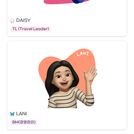
DAISY
TL (Travel Leader)
LANI
BM(경영관리)