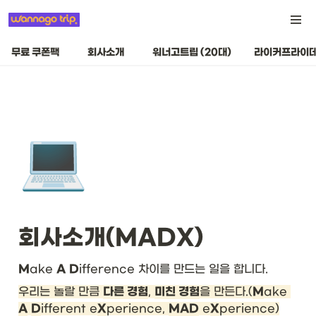
무료 쿠폰팩
회사소개
워너고트립 (20대)
라이커프라이데
💻
회사소개(MADX) 
M
ake 
A
D
ifference 차이를 만드는 일을 합니다.
우리는 놀랄 만큼 
다른 경험
, 
미친 경험
을 만든다.(
M
ake 
A
D
ifferent e
X
perience, 
MAD
 e
X
perience)