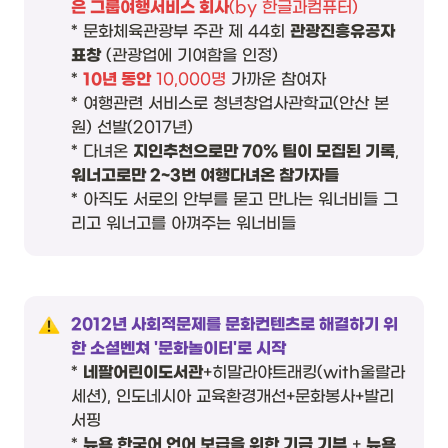
은 그룹여행서비스 회사
(by 한글과컴퓨터)
* 문화체육관광부 주관 제 44회 
관광진흥유공자 
표창
 (관광업에 기여함을 인정)

* 
10년 동안
 10,000명
 가까운 참여자

* 여행관련 서비스로 청년창업사관학교(안산 본
원) 선발(2017년)

* 다녀온 
지인추천으로만 70% 팀이 모집된 기록
, 
워너고로만 2~3번 여행다녀온 참가자들
* 아직도 서로의 안부를 묻고 만나는 워너비들 그
리고 워너고를 아껴주는 워너비들
2012년 사회적문제를 문화컨텐츠로 해결하기 위
* 
네팔어린이도서관
+히말라야트래킹(with울랄라
세션), 인도네시아 교육환경개선+문화봉사+발리
서핑

* 
뉴욕 한국어 언어 보급을 위한 기금 기부
 + 
뉴욕 