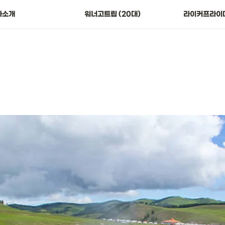
👀 프로그램 비교하기(20대)
사소개
워너고트립 (20대)
라이커프라이데