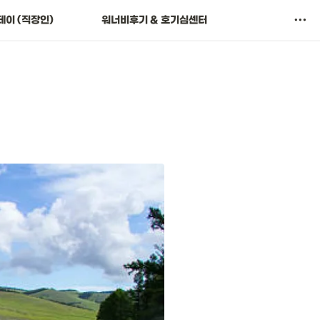
🎉 워너고 이벤트
이 (직장인)
워너비후기 & 호기심센터