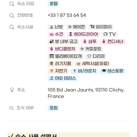
숙소 타입
호텔
전화번호
+33 1 87 53 64 54
숙소시설
♨️ 난방
❄️ 에어컨
📶 와이파이
🧽 수건
💈 헤어드라이어
📺 TV
🔐 방 내부 금고
🧴 샴푸
🧴 컨디셔너
🧴 바디클렌저
☕️ 커피포트
🛗 엘리베이터2개
👕 다리미
🛅 러기지룸
🧺 세탁시설(유료)
🥤 자판기
🍷 바/라운지
🍽️ 레스토랑
⛱️ 야외 테라스
주소
105 Bd Jean Jaurès, 92110 Clichy, 
France
조식 여부
포함