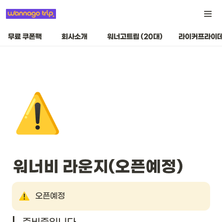
무료 쿠폰팩
회사소개
워너고트립 (20대)
라이커프라이데
⚠️
워너비 라운지(오픈예정) 
오픈예정