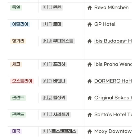
독일
🇩🇪 뮌헨
Revo München
이탈리아
🇮🇹 로마
GP Hotel
헝가리
🇭🇺 부다페스트
ibis Budapest Her
체코
🇨🇿 프라하
Ibis Praha Wences
오스트리아
🇦🇹 비엔나
DORMERO HoHo W
핀란드
🇫🇮 헬싱키
Original Sokos Hot
핀란드
🇫🇮 사리셀카
Santa's Hotel Tunt
미국
🇺🇸로스앤젤레스
Moxy Downtown L