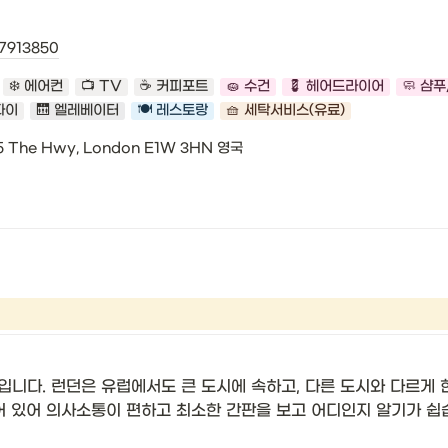
7913850
❄️ 에어컨
📺 TV
☕️ 커피포트
🧽 수건
💈 헤어드라이어
🧼 샴
파이
🛗 엘레베이터
🍽️ 레스토랑
🧺 세탁서비스(유료)
5 The Hwy, London E1W 3HN 영국
입니다. 런던은 유럽에서도 큰 도시에 속하고, 다른 도시와 다르게
되어 있어 의사소통이 편하고 최소한 간판을 보고 어디인지 알기가 쉽