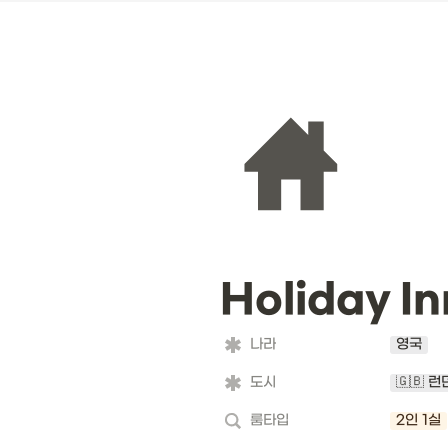
Holiday I
나라
영국
도시
🇬🇧 런
룸타입
2인 1실