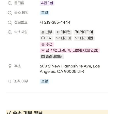
룸타입
4인 1실
숙소 타입
호텔
전화번호
+1 213-385-4444
숙소시설
♨️ 난방
❄️ 에어컨
📶 와이파이
📺 TV
👕 다리미
👕 다리미판
🧽 수건
🧼 샴푸/컨디셔너/바디클렌저(올인원)
🛗 엘레베이터
주소
603 S New Hampshire Ave, Los 
Angeles, CA 90005 미국
조식 여부
포함
 숙소 기본 정보 