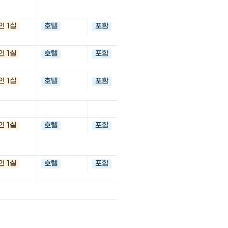
08022 Barcelona, 스
인 1실
호텔
포함
Rennweg 97, Rinnböcks
1030 Wien, 오스트리아
인 1실
호텔
포함
70 Av. du Général Lecl
Pantin, 프랑스
인 1실
호텔
포함
Wienerbergstraße 7, 1
스트리아
인 1실
호텔
포함
Carrer Maria Tarrida, 
Sant Joan Despí, Bar
인
인 1실
호텔
포함
Heiligenstädter Straße
엔나 , 오스트리아