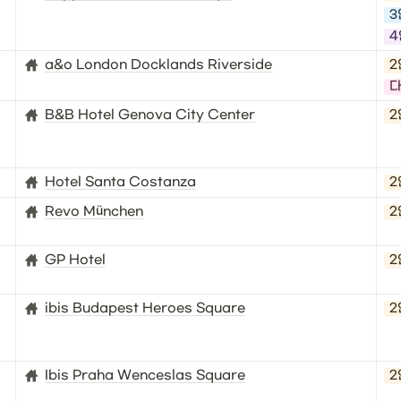
3
4
a&o London Docklands Riverside
2
다
B&B Hotel Genova City Center
2
Hotel Santa Costanza
2
Revo München
2
GP Hotel
2
ibis Budapest Heroes Square
2
Ibis Praha Wenceslas Square
2