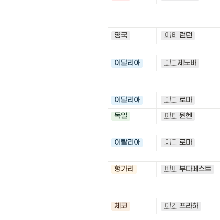
영국
🇬🇧 런던
이탈리아
🇮🇹제노바
이탈리아
🇮🇹 로마
독일
🇩🇪 뮌헨
이탈리아
🇮🇹 로마
헝가리
🇭🇺 부다페스트
체코
🇨🇿 프라하