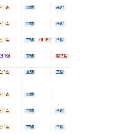
인 1실
호텔
포함
Wangari-Maathai-Platz
Wien, 오스트리아
인 1실
호텔
포함
Eteläinen Rautatiekatu
Helsinki, 핀란드
인 1실
호텔
아파트호텔
포함
Lutontie 16, 99830 Sa
드
인 1실
호텔
불포함
1260 S Figueroa St, Lo
CA 90015
인 1실
호텔
포함
1 Chome-3-9 Kita 6 Jon
Ward, Sapporo, Hokk
0806 일본
인 1실
호텔
30 Rue Baudin, 92400 
프랑스
인 1실
호텔
포함
12-8 Wakamatsucho, H
Hokkaido 040-0063 
인 1실
호텔
포함
Carrer de Sant Gervas
Cassoles, 26, Sarrià-S