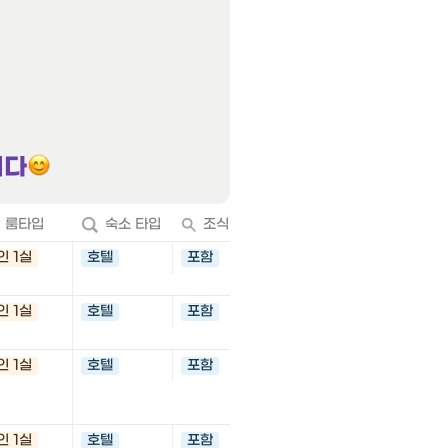
니다
룸타입
숙소 타입
조식 여부
주소
인 1실
호텔
포함
1 Chome-4-20 Ironai, O
Hokkaido 047-0031 
인 1실
호텔
포함
5-10 Otemachi, Hakoda
Hokkaido 040-0064 
인 1실
호텔
포함
1 Chome-2-1 Minami 4 J
Chuo Ward, Sapporo,
064-0804 일본
인 1실
호텔
포함
5 Chome-420 Minami 8 