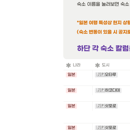
숙소 이름을 눌러보면 숙소
*일본 여행 특성상 현지 상
(숙소 변동이 있을 시 공지
하단 각 숙소 칼럼
나라
도시
일본
🇯🇵오타루
일본
🇯🇵하코다테
일본
🇯🇵삿포로
일본
🇯🇵삿포로