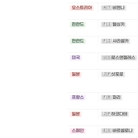
오스트리아
🇦🇹 비엔나
핀란드
🇫🇮 헬싱키
핀란드
🇫🇮 사리셀카
미국
🇺🇸로스앤젤레스
일본
🇯🇵삿포로
프랑스
🇫🇷 파리
일본
🇯🇵하코다테
스페인
🇪🇸 바르셀로나