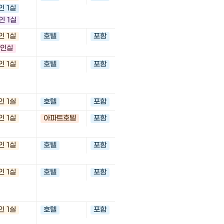
Chuo Ward, Sapporo,
인 1실
064-0808
인 1실
인 1실
호텔
포함
265 Rotherhithe Street
SE16 5HW, United Ki
인실
인 1실
호텔
포함
fronte Carabinieri, C
Podesta', 18, 16128 G
리아
인 1실
호텔
포함
Via XXI Aprile 4, 0016
인 1실
아파트호텔
포함
Carl-Wery-Str. 35, 817
Germany
인 1실
호텔
포함
Via Giorgio Perlasca 
Italy
인 1실
호텔
포함
Budapest, Ntak: Sz241
Dózsa György út 106, 1
Hungary
인 1실
호텔
포함
Kateřinská 36, 120 00 
체코