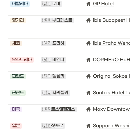
이탈리아
🇮🇹 로마
GP Hotel
헝가리
🇭🇺 부다페스트
ibis Budapest Her
체코
🇨🇿 프라하
Ibis Praha Wences
오스트리아
🇦🇹 비엔나
DORMERO HoHo W
핀란드
🇫🇮 헬싱키
Original Sokos Hot
핀란드
🇫🇮 사리셀카
Santa's Hotel Tunt
미국
🇺🇸로스앤젤레스
Moxy Downtown L
일본
🇯🇵삿포로
Sapporo Washingto