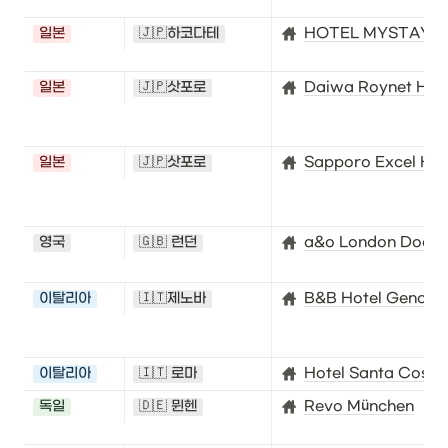
일본
🇯🇵하코다테
HOTEL MYSTAYS H
일본
🇯🇵삿포로
Daiwa Roynet Hot
일본
🇯🇵삿포로
Sapporo Excel Hot
영국
🇬🇧 런던
a&o London Dockla
이탈리아
🇮🇹제노바
B&B Hotel Genova 
이탈리아
🇮🇹 로마
Hotel Santa Costa
독일
🇩🇪 뮌헨
Revo München