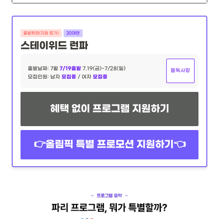
출발확정(지원 증가)
20대만
스테이위드 런파
7/19출발
출발날짜: 7월
7.19(금)~7/28(일)
필독사항
모집중
모집중
모집인원: 남자
/ 여자
혜택 없이 프로그램 지원하기
👉올림픽 특별 프로모션 지원하기👈