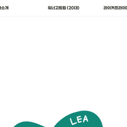
👀 프로그램 비교하기(20대)
사소개
워너고트립 (20대)
라이커프라이데