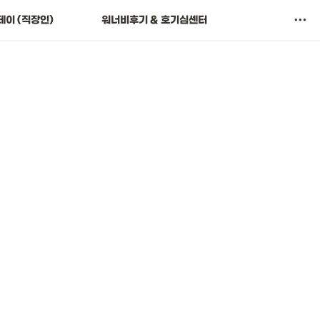
🎉 워너고 이벤트
이 (직장인)
워너비후기 & 호기심센터