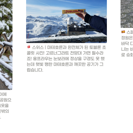
 스
정원은
바닥 
 스위스 | 마테호른과 완전체가 된 토블론 초
니는 
콜릿 사진! 고르너그라트 전망대 가면 필수라
로 승
죠! 융프라우는 눈보라에 정상을 구경도 못 했
는데 햇빛 쨍한 마테호른과 깨끗한 공기가 그
립습니다.
눈이에
립공원으
옷을 
밖의 
.